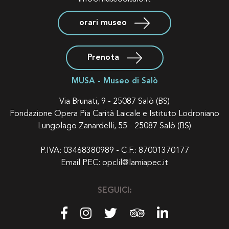
orari museo
Prenota
MUSA - Museo di Salò
Via Brunati, 9 - 25087 Salò (BS)
Fondazione Opera Pia Carità Laicale e Istituto Lodroniano
Lungolago Zanardelli, 55 - 25087 Salò (BS)
P.IVA: 03468380989 - C.F.: 87001370177
Email PEC:
opclil@lamiapec.it
SEGUICI: