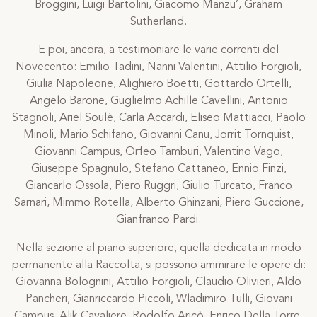
Broggini, Luigi Bartolini, Giacomo Manzu’, Graham
Sutherland.
E poi, ancora, a testimoniare le varie correnti del
Novecento: Emilio Tadini, Nanni Valentini, Attilio Forgioli,
Giulia Napoleone, Alighiero Boetti, Gottardo Ortelli,
Angelo Barone, Guglielmo Achille Cavellini, Antonio
Stagnoli, Ariel Soulè, Carla Accardi, Eliseo Mattiacci, Paolo
Minoli, Mario Schifano, Giovanni Canu, Jorrit Tornquist,
Giovanni Campus, Orfeo Tamburi, Valentino Vago,
Giuseppe Spagnulo, Stefano Cattaneo, Ennio Finzi,
Giancarlo Ossola, Piero Ruggri, Giulio Turcato, Franco
Sarnari, Mimmo Rotella, Alberto Ghinzani, Piero Guccione,
Gianfranco Pardi.
Nella sezione al piano superiore, quella dedicata in modo
permanente alla Raccolta, si possono ammirare le opere di:
Giovanna Bolognini, Attilio Forgioli, Claudio Olivieri, Aldo
Pancheri, Gianriccardo Piccoli, Wladimiro Tulli, Giovani
Campus, Alik Cavaliere, Rodolfo Aricò, Enrico Della Torre,