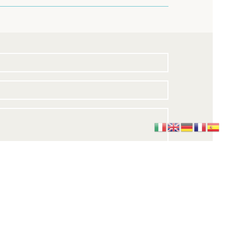
+ 3 = 5
 14 del Regolamento (UE) 2016/679 (GDPR) *