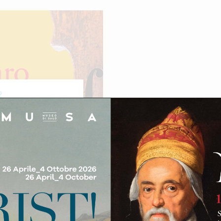
2
 dicembre 2022
po il successo delle
Gasparo, in un’inedita
iondo (già Colonna),
al 1590, uscirà dalla
 bellezza. Il prezioso
ni Pietro Fanchini e