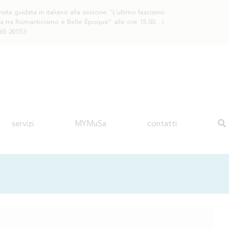
sita guidata in italiano alla sezione "L'ultimo fascismo
rda tra Romanticismo e Belle Époque" alle ore 15.00 . I
365 20553
servizi
MYMuSa
contatti