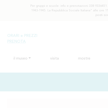
Per gruppi e scuole: info e prenotazioni 338 9336451. S
1943-1945. La Repubblica Sociale Italiana" alle ore 11
posti so
ORARI e PREZZI
PRENOTA
il museo
visita
mostre