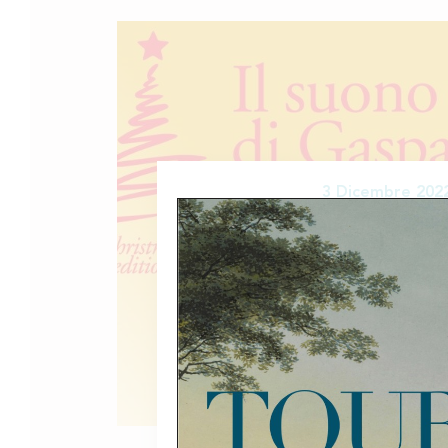
3 Dicembre 202
Il Suono di Gasparo – 17
Christmas edition – Natale a Salò Do
precedenti edizioni, torna Il Suono di 
versione natalizia! Il Contrabbasso B
realizzato da Gasparo da Salò attorno 
sua teca per un’istante musicale di pura
strumento verrà suonato dal M° Giovan
[…]