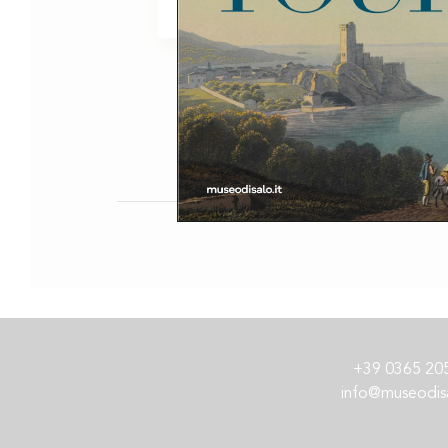
leggi di più
+39 0365 20
info@museodisa