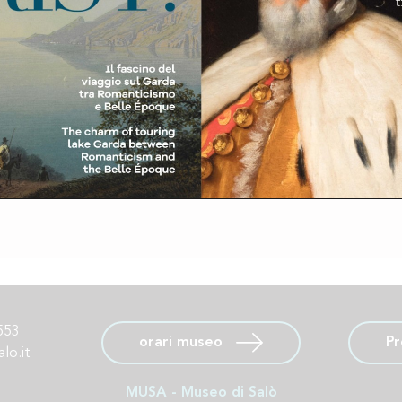
553
orari museo
P
lo.it
MUSA - Museo di Salò