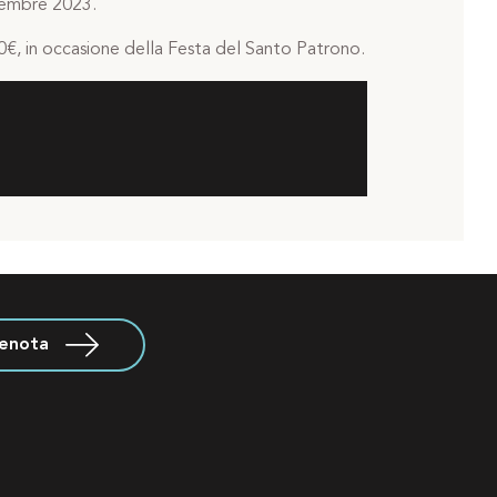
ovembre 2023.
0€, in occasione della Festa del Santo Patrono.
renota