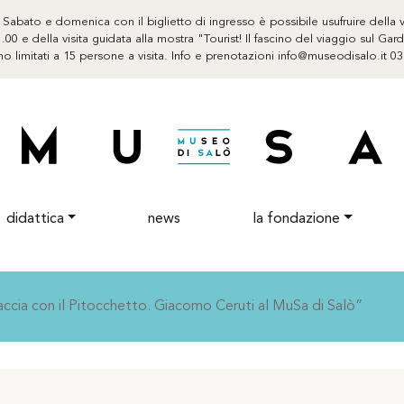
abato e domenica con il biglietto di ingresso è possibile usufruire della vi
.00 e della visita guidata alla mostra "Tourist! Il fascino del viaggio sul Ga
no limitati a 15 persone a visita. Info e prenotazioni info@museodisalo.it 0
didattica
news
la fondazione
ccia con il Pitocchetto. Giacomo Ceruti al MuSa di Salò”