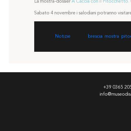
La mostra-dossier
A Caccia con il Pitocchetto.
Sabato 4 novembre i salodiani potranno visitar
Posted in
Notizie
Tagged
brescia
,
mostra
,
pito
+39 0365 20
info@museodisa