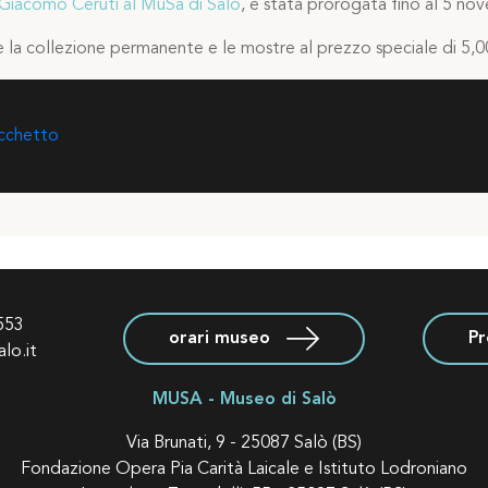
 Giacomo Ceruti al MuSa di Salò
, è stata prorogata fino al 5 n
e la collezione permanente e le mostre al prezzo speciale di 5,0
cchetto
553
orari museo
P
lo.it
MUSA - Museo di Salò
Via Brunati, 9 - 25087 Salò (BS)
Fondazione Opera Pia Carità Laicale e Istituto Lodroniano