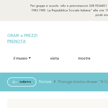
Per gruppi e scuole: info e prenotazioni 338 9336451. S
1943-1945. La Repubblica Sociale Italiana" alle ore 11
posti so
ORARI e PREZZI
PRENOTA
il museo
visita
mostre
Notizie
Proroga mostra-dossier “A Ca
indietro