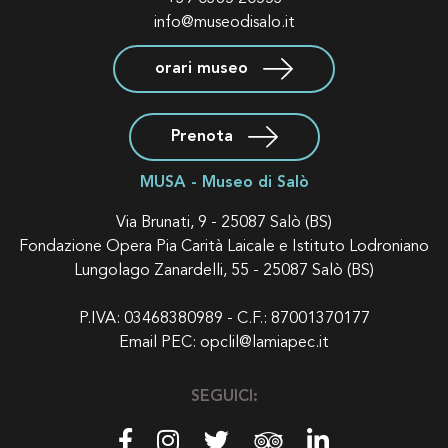
info@museodisalo.it
orari museo
Prenota
MUSA - Museo di Salò
Via Brunati, 9 - 25087 Salò (BS)
Fondazione Opera Pia Carità Laicale e Istituto Lodroniano
Lungolago Zanardelli, 55 - 25087 Salò (BS)
P.IVA: 03468380989 - C.F.: 87001370177
Email PEC:
opclil@lamiapec.it
SEGUICI: